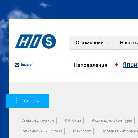
О компании
Новост
Япон
Направления:
histour
Япония
Спецпредложения
О Японии
Индивидуальные туры
Региональный JR Pass
Транспорт
Полезная информац