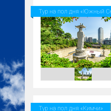
Тур на пол дня «Южный С
Тур на пол дня «Кимчи»