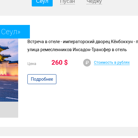
Сеул
Пусан
Чеджу
 Сеул»
Встреча в отеле - императорский дворец Кёнбоккун - 
улица ремесленников Инсадон-Трансфер в отель
260 $
Стоимость в рублях
Цена
Подробнее