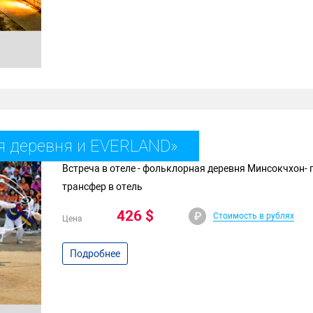
я деревня и EVERLAND»
Встреча в отеле - фольклорная деревня Минсокчхон- п
трансфер в отель
426 $
Стоимость в рублях
Цена
Подробнее