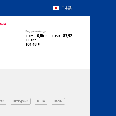
日本語
года
Внутренний курс
0,56
87,92
1 JPY =
Р
1 USD =
Р
1 EUR =
101,48
Р
сти
Экскурсии
К-ЕТА
Отели