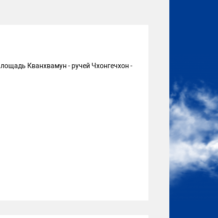
площадь Кванхвамун - ручей Чхонгечхон -