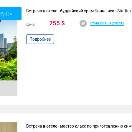
Встреча в отеле - буддийский храм Боннынса - Starfield
еул»
255 $
Стоимость в рублях
Цена
Подробнее
Встреча в отеле - мастер класс по приготовлению ки