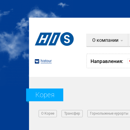
О компании
Направления:
histour
Корея
О Корее
Трансфер
Горнолыжные курорты