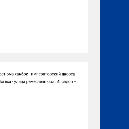
костюма ханбок - императорский дворец
огеса - улица ремесленников Инсадон –