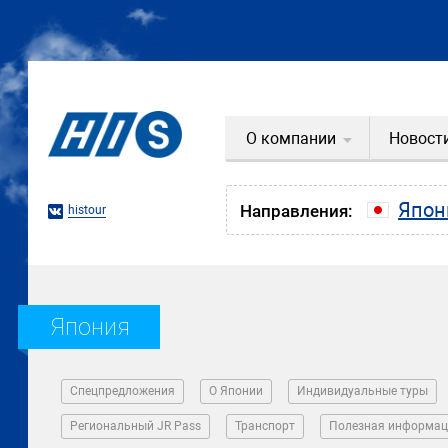
О компании
Новост
Япон
Направления:
histour
Япония
Спецпредложения
О Японии
Индивидуальные туры
Региональный JR Pass
Транспорт
Полезная информац