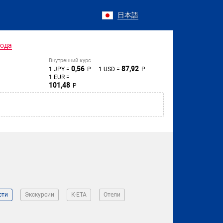
日本語
года
Внутренний курс
0,56
87,92
1 JPY =
Р
1 USD =
Р
1 EUR =
101,48
Р
сти
Экскурсии
К-ЕТА
Отели