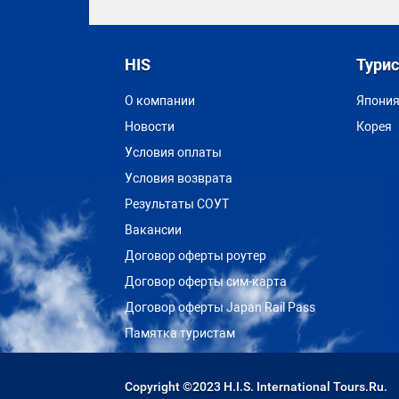
HIS
Тури
О компании
Япони
Новости
Корея
Условия оплаты
Условия возврата
Результаты СОУТ
Вакансии
Договор оферты роутер
Договор оферты сим-карта
Договор оферты Japan Rail Pass
Памятка туристам
Copyright ©2023 H.I.S. International Tours.Ru.