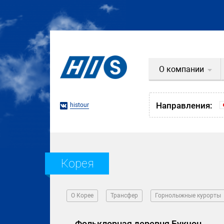
О компании
Направления:
histour
Корея
О Корее
Трансфер
Горнолыжные курорты
Фольклорная деревня Букчон