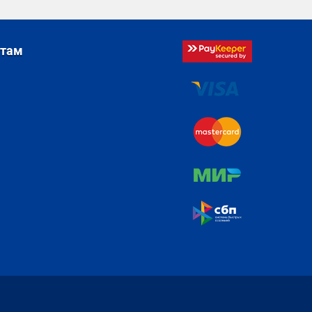
стам
я