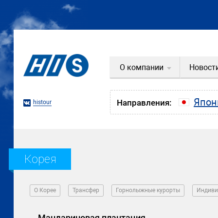
О компании
Новост
Япон
Направления:
histour
Корея
О Корее
Трансфер
Горнолыжные курорты
Индиви
Мандариновая плантация