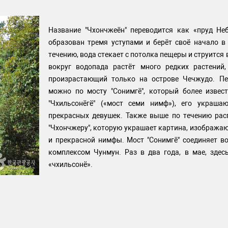
Название "Чхончжеён" переводится как «пруд Не
образован тремя уступами и берёт своё начало 
течению, вода стекает с потолка пещеры и струится в
вокруг водопада растёт много редких растений,
произрастающий только на острове Чечжудо. Пе
можно по мосту "Сонимгё", который более извес
"Чхильсонёгё" («мост семи нимф»), его украш
прекрасных девушек. Также выше по течению рас
"Чхончжеру", которую украшает картина, изобража
и прекрасной нимфы. Мост "Сонимгё" соединяет во
комплексом Чунмун. Раз в два года, в мае, зде
«чхильсонё».