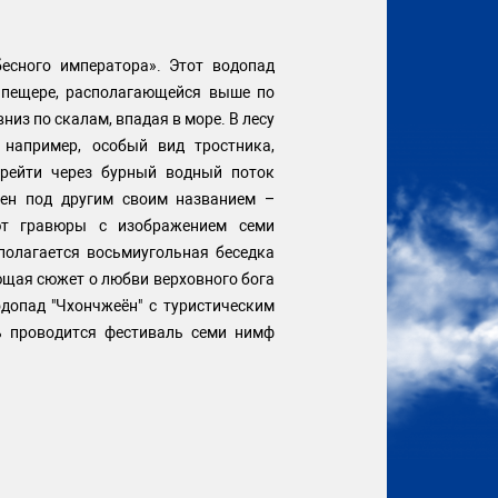
бесного императора». Этот водопад
в пещере, располагающейся выше по
низ по скалам, впадая в море. В лесу
 например, особый вид тростника,
рейти через бурный водный поток
тен под другим своим названием –
ают гравюры с изображением семи
полагается восьмиугольная беседка
ющая сюжет о любви верховного бога
допад "Чхончжеён" с туристическим
сь проводится фестиваль семи нимф