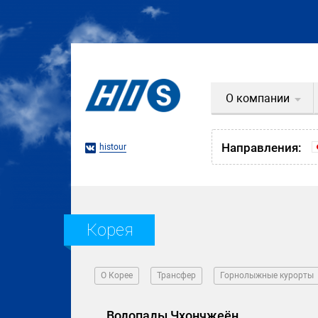
О компании
Направления:
histour
Корея
О Корее
Трансфер
Горнолыжные курорты
Водопады Чхончжеён