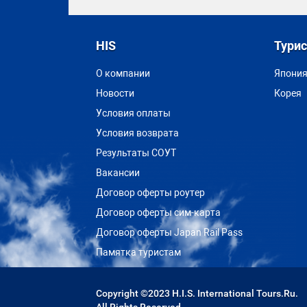
HIS
Тури
О компании
Япони
Новости
Корея
Условия оплаты
Условия возврата
Результаты СОУТ
Вакансии
Договор оферты роутер
Договор оферты сим-карта
Договор оферты Japan Rail Pass
Памятка туристам
Copyright ©2023 H.I.S. International Tours.Ru.