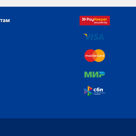
стам
я