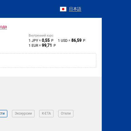
日本語
года
Внутренний курс
0,55
86,59
1 JPY =
Р
1 USD =
Р
99,71
1 EUR =
Р
сти
Экскурсии
К-ЕТА
Отели