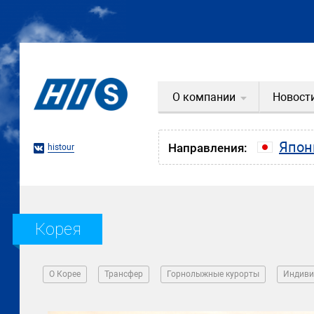
О компании
Новост
Япон
Направления:
histour
Корея
О Корее
Трансфер
Горнолыжные курорты
Индиви