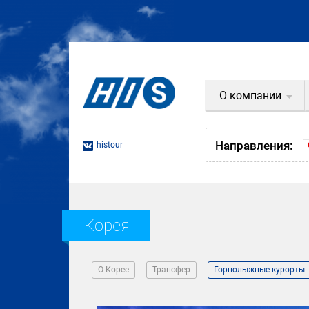
О компании
Направления:
histour
Корея
О Корее
Трансфер
Горнолыжные курорты