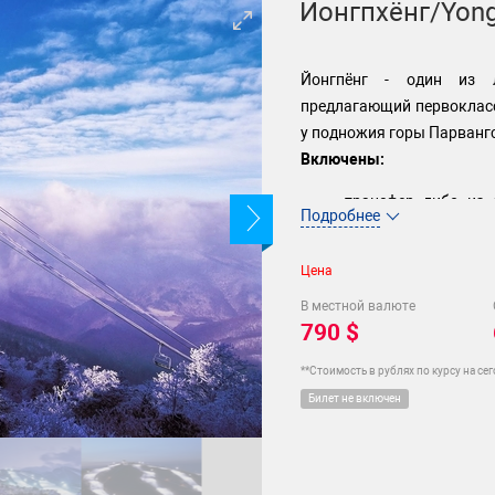
Йонгпхёнг/Yon
Йонгпёнг - один из 
предлагающий первоклас
у подножия горы Парвангс
Включены:
трансфер либо из 
Подробнее
аэропорта Кимпо
трансфер из курорт
Цена
проживание на курор
В местной валюте
номеров - Tower Con
790 $
завтраки
Yongpyong:
**Стоимость в рублях по курсу на се
скидка на ск
Билет не включен
сезона; ски
курорте)