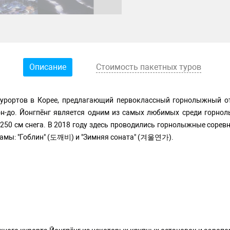
Описание
Стоимость пакетных туров
курортов в Корее, предлагающий первоклассный горнолыжный о
он-до. Йонгпёнг является одним из самых любимых среди горнол
м 250 см снега. В 2018 году здесь проводились горнолыжные соре
драмы: "Гоблин" (도깨비) и "Зимняя соната" (겨울연가).