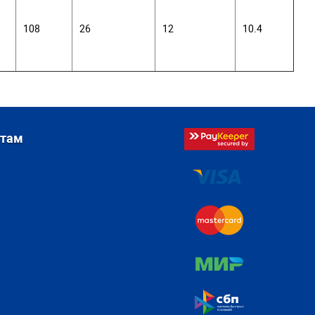
108
26
12
10.4
стам
я