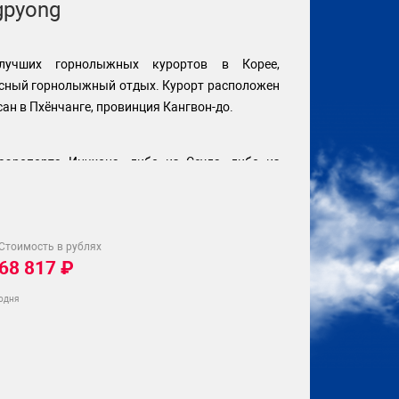
gpyong
лучших горнолыжных курортов в Корее,
сный горнолыжный отдых. Курорт расположен
ан в Пхёнчанге, провинция Кангвон-до.
аэропорта Инчхона, либо из Сеула, либо из
а в любой из вышеперечисленных пунктов
те в отеле Dragon Valley в случае отсутствия
do
Стоимость в рублях
68 817
₽
годня
и-пассы 30-60% (размер скидки зависит от
-пассы приобретаются самостоятельно на