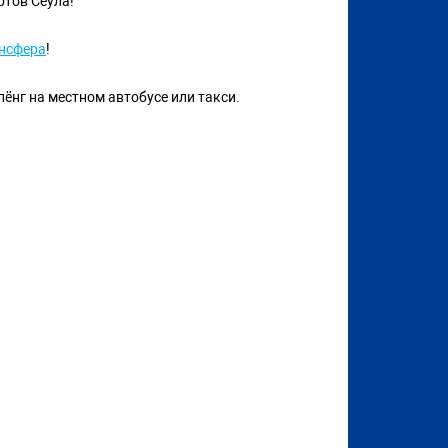
ртов Сеула!
нсфера
!
пёнг на местном автобусе или такси.