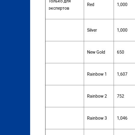
Только для
Red
1,000
экспертов
Silver
1,000
New Gold
650
Rainbow 1
1,607
Rainbow 2
752
Rainbow 3
1,046