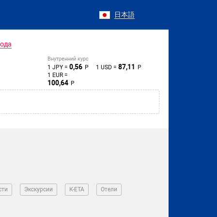
日本語
года
Внутренний курс
0,56
87,11
1 JPY =
Р
1 USD =
Р
1 EUR =
100,64
Р
сти
Экскурсии
К-ЕТА
Отели