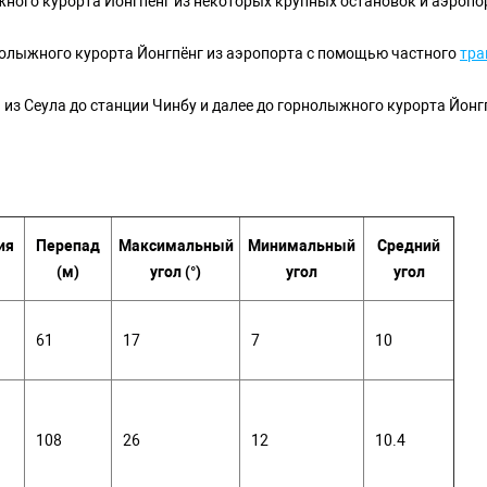
ного курорта Йонгпёнг из некоторых крупных остановок и аэропо
олыжного курорта Йонгпёнг из аэропорта с помощью частного
тра
 из Сеула до станции Чинбу и далее до горнолыжного курорта Йонг
ия
Перепад
Максимальный
Минимальный
Средний
(м)
угол (°)
угол
угол
61
17
7
10
108
26
12
10.4