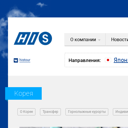
О компании
Новост
Япон
Направления:
histour
Корея
О Корее
Трансфер
Горнолыжные курорты
Индиви