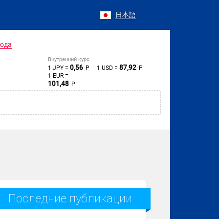
日本語
года
Внутренний курс
0,56
87,92
1 JPY =
Р
1 USD =
Р
1 EUR =
101,48
Р
Последние публикации