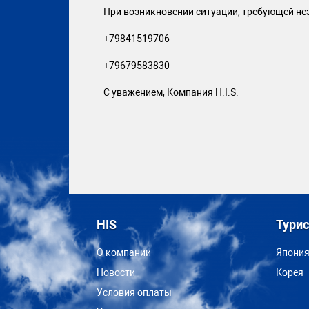
При возникновении ситуации, требующей нез
+79841519706
+79679583830
С уважением, Компания H.I.S.
HIS
Тури
О компании
Япони
Новости
Корея
Условия оплаты