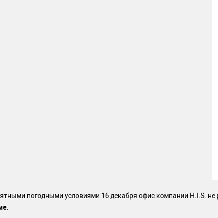
ятными погодными условиями 16 декабря офис компании H.I.S. не р
ме
.