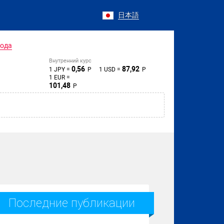
日本語
года
Внутренний курс
0,56
87,92
1 JPY =
Р
1 USD =
Р
1 EUR =
101,48
Р
Последние публикации