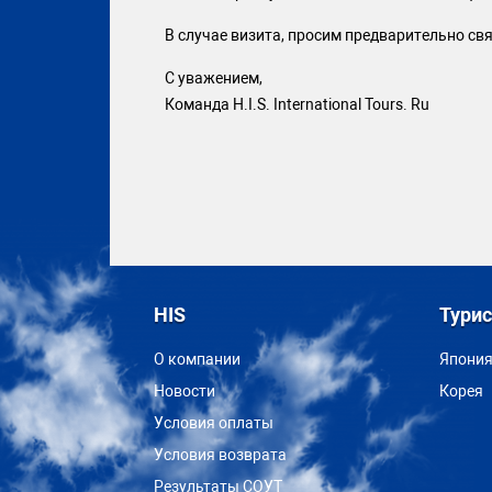
В случае визита, просим предварительно свя
С уважением,
Команда H.I.S. International Tours. Ru
HIS
Тури
О компании
Япони
Новости
Корея
Условия оплаты
Условия возврата
Результаты СОУТ