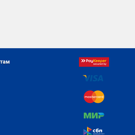
стам
я