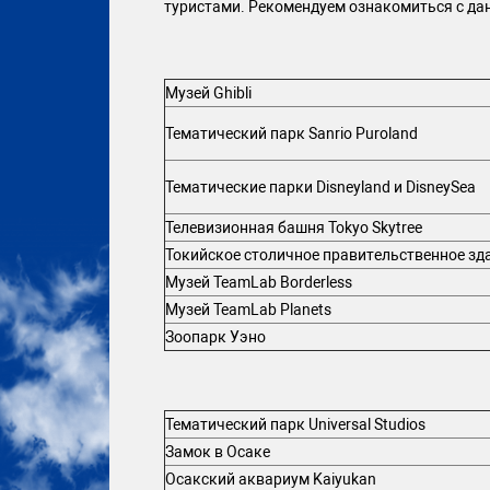
туристами. Рекомендуем ознакомиться с да
Музей Ghibli
Тематический парк Sanrio Puroland
Тематические парки Disneyland и DisneySea
Телевизионная башня Tokyo Skytree
Токийское столичное правительственное зд
Музей TeamLab Borderless
Музей TeamLab Planets
Зоопарк Уэно
Тематический парк Universal Studios
Замок в Осаке
Осакский аквариум Kaiyukan