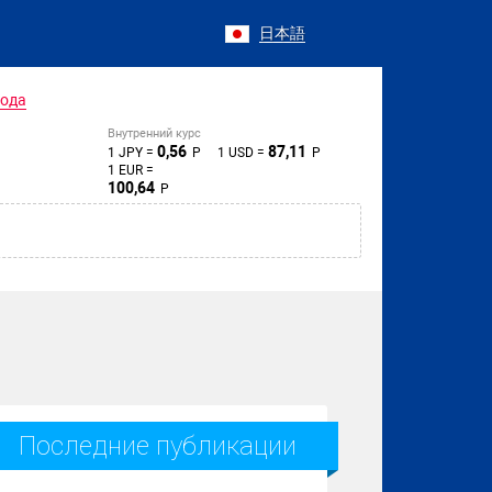
日本語
года
Внутренний курс
0,56
87,11
1 JPY =
Р
1 USD =
Р
1 EUR =
100,64
Р
Последние публикации