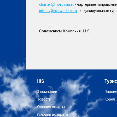
charter@his-russia.ru
- чартерные направлен
info-dv@his-world.com
- индивидуальные тур
С уважением, Компания H.I.S.
HIS
Тури
О компании
Япони
Новости
Корея
Условия оплаты
Условия возврата