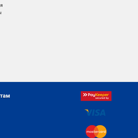
ия
ы
стам
я