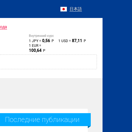
日本語
года
Внутренний курс
0,56
87,11
1 JPY =
Р
1 USD =
Р
1 EUR =
100,64
Р
Последние публикации