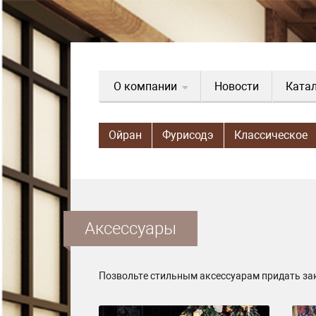
О компании
Новости
Ката
Ойран
Фурисодэ
Классическое
Аксессуары
Позвольте стильным аксессуарам придать за