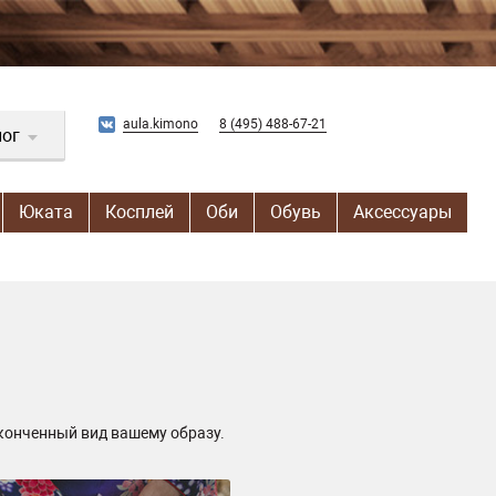
aula.kimono
8 (495) 488-67-21
лог
Юката
Косплей
Оби
Обувь
Аксессуары
конченный вид вашему образу.