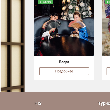
В наличии
В 
Веера
Подробнее
HIS
Тури