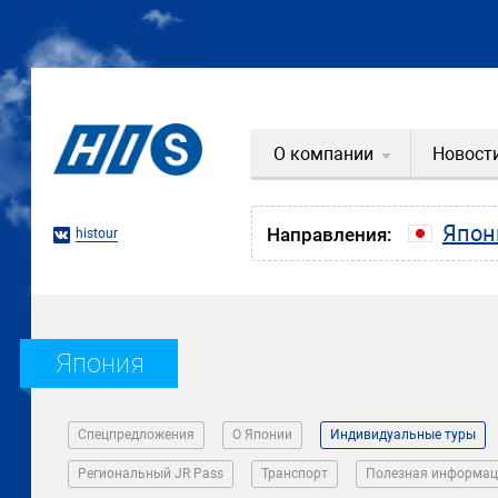
О компании
Новост
Япон
Направления:
histour
Япония
Спецпредложения
О Японии
Индивидуальные туры
Региональный JR Pass
Транспорт
Полезная информац