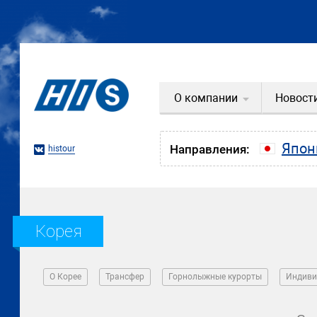
О компании
Новост
Япон
Направления:
histour
Корея
О Корее
Трансфер
Горнолыжные курорты
Индиви