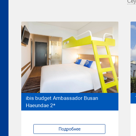
Се
ibis budget Ambassador Busan
Haeundae 2*
Подробнее