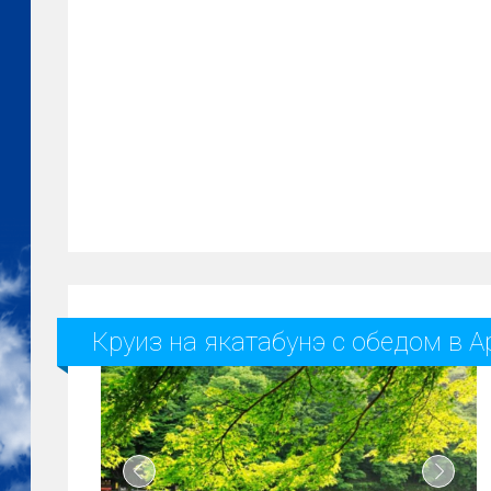
Круиз на якатабунэ с обедом в 