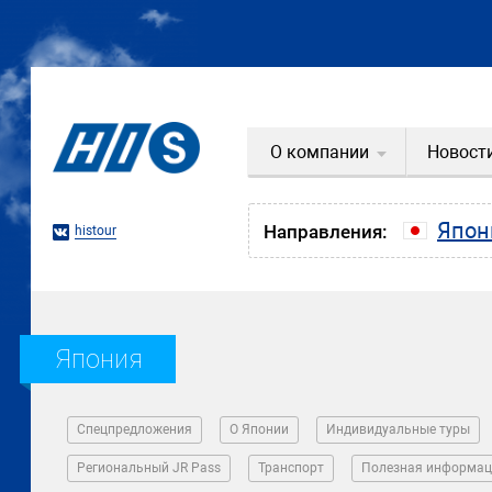
О компании
Новост
Япон
Направления:
histour
Япония
Спецпредложения
О Японии
Индивидуальные туры
Региональный JR Pass
Транспорт
Полезная информац