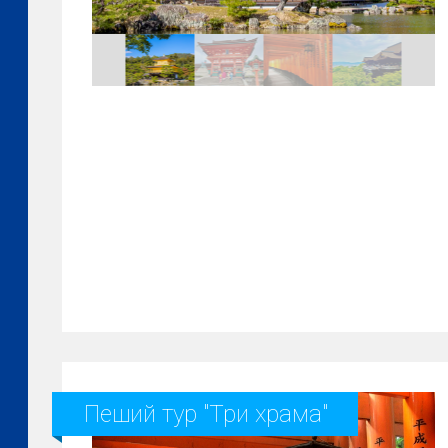
Пеший тур "Три храма"