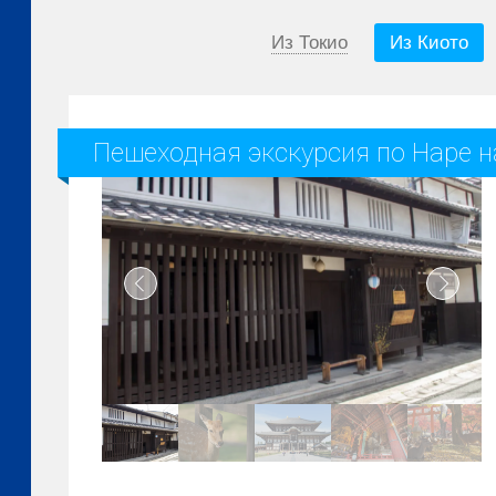
Из Токио
Из Киото
Пешеходная экскурсия по Наре н